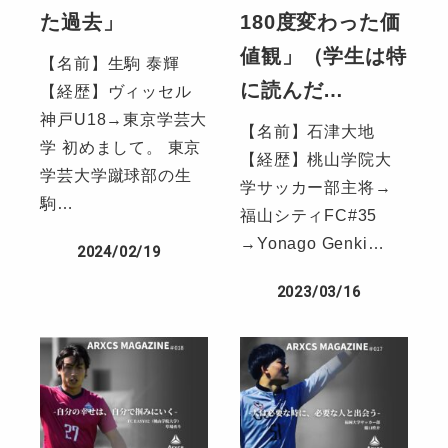
た過去」
180度変わった価
値観」（学生は特
【名前】生駒 泰輝
に読んだ…
【経歴】ヴィッセル
神戸U18→東京学芸大
【名前】石津大地
学 初めまして。 東京
【経歴】桃山学院大
学芸大学蹴球部の生
学サッカー部主将→
駒…
福山シティFC#35
→Yonago Genki…
2024/02/19
2023/03/16