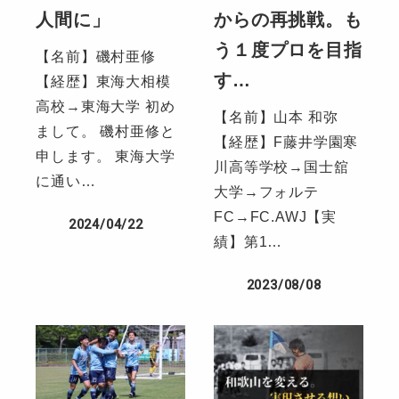
人間に」
からの再挑戦。も
う１度プロを目指
【名前】磯村亜修
す…
【経歴】東海大相模
高校→東海大学 初め
【名前】山本 和弥
まして。 磯村亜修と
【経歴】F藤井学園寒
申します。 東海大学
川高等学校→国士舘
に通い…
大学→フォルテ
FC→FC.AWJ【実
2024/04/22
績】第1…
2023/08/08