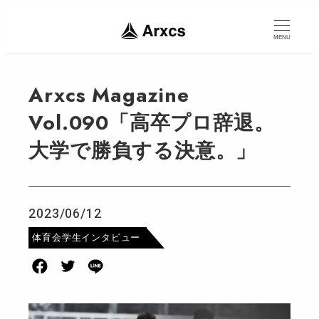
MENU
Arxcs Magazine
Vol.090「高卒プロ辞退。
大学で勝負する決意。」
2023/06/12
投稿日
カテゴリー
体育会学生インタビュー