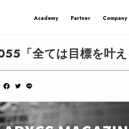
Academy
Partner
Company
e Vol.055「全ては目標を