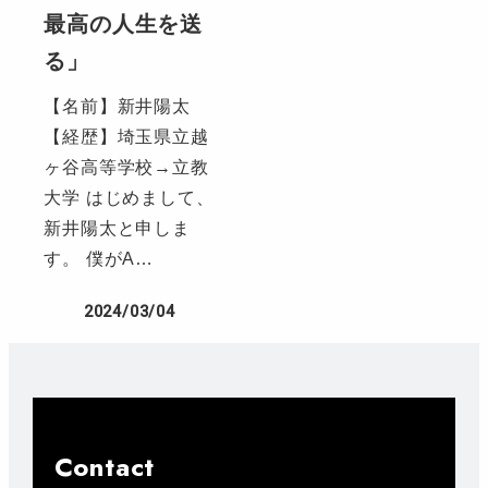
最高の人生を送
る」
【名前】新井陽太
【経歴】埼玉県立越
ヶ谷高等学校→立教
大学 はじめまして、
新井陽太と申しま
す。 僕がA…
2024/03/04
Contact