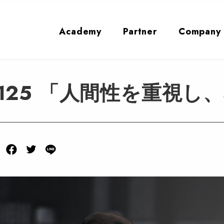
Academy
Partner
Company
e Vol.125 「人間性を