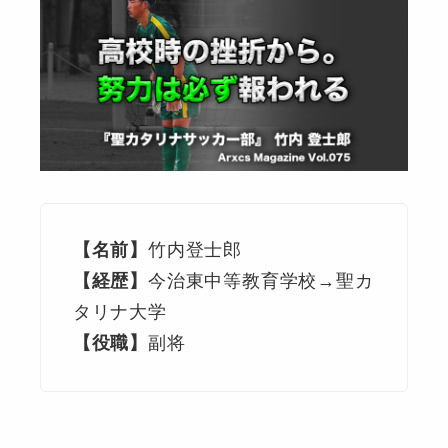
【名前】
竹内登士郎
【経歴】
今治東中等教育学校→聖カ
タリナ大学
【役職】
副将