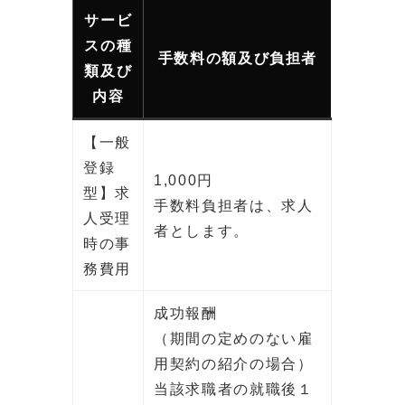
サービ
スの種
手数料の額及び負担者
類及び
内容
【一般
登録
1,000円
型】求
手数料負担者は、求人
人受理
者とします。
時の事
務費用
成功報酬
（期間の定めのない雇
用契約の紹介の場合）
当該求職者の就職後１